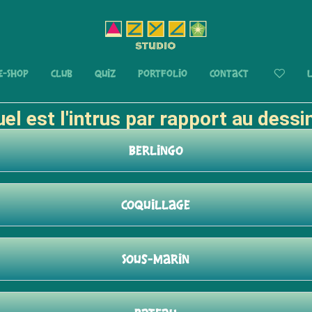
L
E-Shop
Club
Quiz
Portfolio
Contact
el est l'intrus par rapport au dessi
Berlingo
Coquillage
Sous-marin