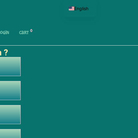
English
0
ogin
Cart
n ?