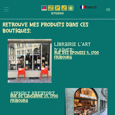
French
0
Retrouve mes produits dans ces
boutiques:
Librairie l'Art
d'Aimer:
Rue des Epouses 5, 1700
Fribourg
Asphalt Kreatorz
Rue de Lausanne 23, 1700
Fribourg