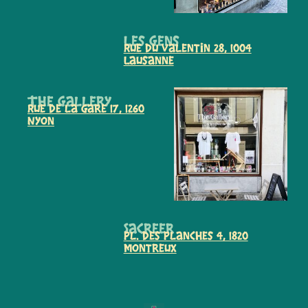
Les Gens
Rue du Valentin 28, 1004
Lausanne
The Gallery
Rue de la Gare 17, 1260
Nyon
Sacreer
Pl. des Planches 4, 1820
Montreux